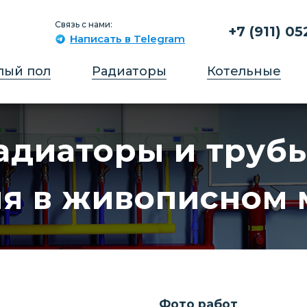
Связь с нами:
+7 (911) 05
Написать в Telegram
лый пол
Радиаторы
Котельные
адиаторы и труб
 в живописном м
Фото работ