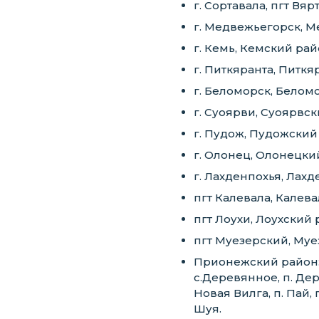
г. Сортавала, пгт Вя
г. Медвежьегорск, 
г. Кемь, Кемский ра
г. Питкяранта, Питк
г. Беломорск, Белом
г. Суоярви, Суоярвс
г. Пудож, Пудожский
г. Олонец, Олонецк
г. Лахденпохья, Лах
пгт Калевала, Кале
пгт Лоухи, Лоухский
пгт Муезерский, Му
Прионежский район: п
с.Деревянное, п. Дер
Новая Вилга, п. Пай, 
Шуя.