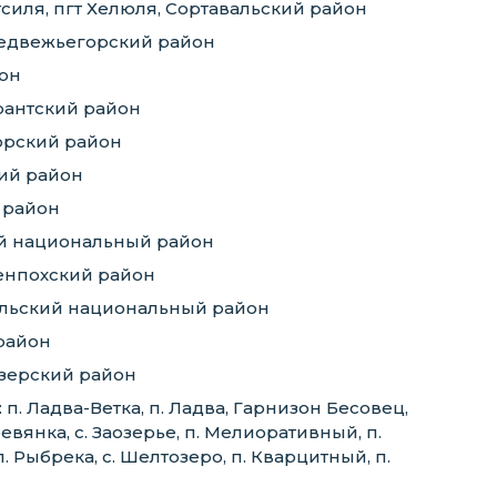
ртсиля, пгт Хелюля, Сортавальский район
Медвежьегорский район
йон
ярантский район
орский район
кий район
 район
ий национальный район
денпохский район
вальский национальный район
 район
езерский район
. Ладва-Ветка, п. Ладва, Гарнизон Бесовец,
евянка, с. Заозерье, п. Мелиоративный, п.
п. Рыбрека, с. Шелтозеро, п. Кварцитный, п.