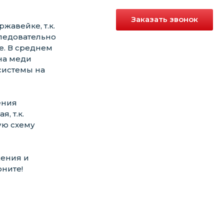
Заказать звонок
жавейке, т.к.
ледовательно
е. В среднем
на меди
 системы на
ения
, т.к.
ую схему
жения и
оните!