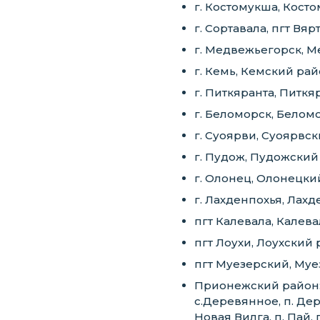
г. Костомукша, Кост
г. Сортавала, пгт Вя
г. Медвежьегорск, 
г. Кемь, Кемский ра
г. Питкяранта, Питк
г. Беломорск, Белом
г. Суоярви, Суоярвс
г. Пудож, Пудожский
г. Олонец, Олонецк
г. Лахденпохья, Лах
пгт Калевала, Кале
пгт Лоухи, Лоухский
пгт Муезерский, Му
Прионежский район: п
с.Деревянное, п. Дер
Новая Вилга, п. Пай, 