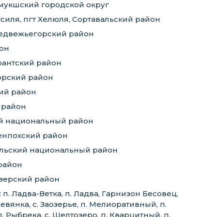
омукшский городской округ
ртсиля, пгт Хелюля, Сортавальский район
Медвежьегорский район
йон
ярантский район
орский район
кий район
 район
ий национальный район
денпохский район
вальский национальный район
 район
езерский район
. Ладва-Ветка, п. Ладва, Гарнизон Бесовец,
евянка, с. Заозерье, п. Мелиоративный, п.
п. Рыбрека, с. Шелтозеро, п. Кварцитный, п.