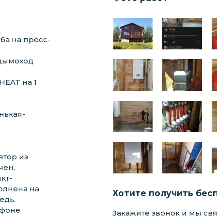
ба на пресс-
 дымоход
HEAT на 1
нькая-
ятор из
чен.
кт-
полнена на
Хотите получить бес
едь.
 фоне
Закажите звонок и мы св